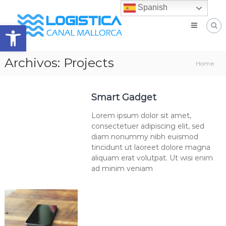
Skip
Spanish
Logística
to
Canal
Abrir barra de herramientas
content
Mallorca
Operador
logístico
Archivos:
Projects
Home
de
capital
valenciano
dedicado
Smart Gadget
al
almacenaje
Lorem ipsum dolor sit amet,
y
consectetuer adipiscing elit, sed
aduanero
diam nonummy nibh euismod
tincidunt ut laoreet dolore magna
aliquam erat volutpat. Ut wisi enim
ad minim veniam