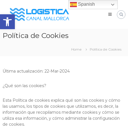
Skip
Spanish
Logística
to
Canal
Abrir barra de herramientas
content
Mallorca
Operador
logístico
Política de Cookies
de
capital
valenciano
Home
Política de Cookies
dedicado
al
almacenaje
y
Última actualización: 22-Mar-2024
aduanero
¿Qué son las cookies?
Esta Política de cookies explica qué son las cookies y cómo
las usamos, los tipos de cookies que utilizamos, es decir, la
información que recopilamos mediante cookies y cómo se
utiliza esa información, y cómo administrar la configuración
de cookies.