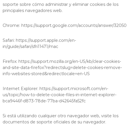
soporte sobre cómo administrar y eliminar cookies de los
principales navegadores web.
Chrome: https://support.google.com/accounts/answer/32050
Safari: https://support.apple.com/en-
in/guide/safari/sfri11471/mac
Firefox: https://support.mozilla.org/en-US/kb/clear-cookies-
and-site-data-firefox?redirectslug=delete-cookies-remove-
info-websites-stored&redirectlocale=en-US
Internet Explorer: https://support.microsoft.com/en-
us/topic/how-to-delete-cookie-files-in-internet-explorer-
bca9446f-d873-78de-77ba-d42645fa52fc
Si está utilizando cualquier otro navegador web, visite los
documentos de soporte oficiales de su navegador.